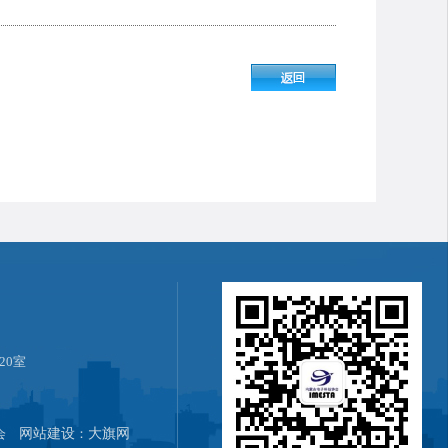
20室
协会
网站建设
：
大旗网