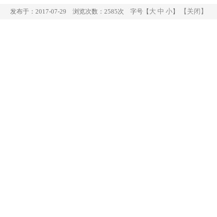
发布于：2017-07-29 浏览次数：2585次 字号【
大
中
小
】
【关闭】