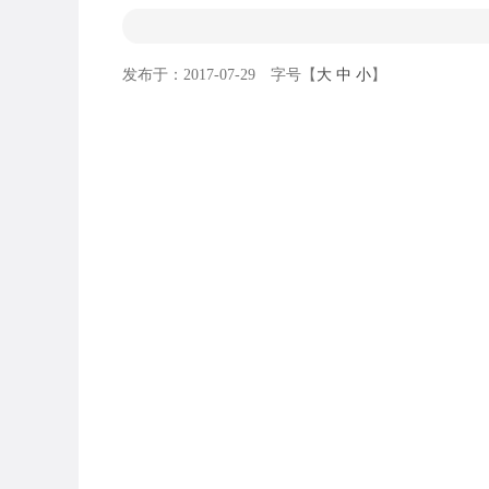
发布于：2017-07-29 字号【
大
中
小
】