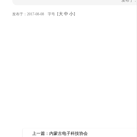
发布于：2
们
大
中
小
发布于：2017-08-08 字号【
】
上一篇：
内蒙古电子科技协会